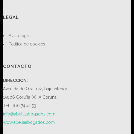
LEGAL
Aviso legal
Política de cookies
CONTACTO
DIRECCIÓN:
Avenida de Oza, 122, bajo interior
15006 Coruña (A), A Coruña
TEL: 616 74 41 53
info@abellaabogados.com
www.abellaabogados.com