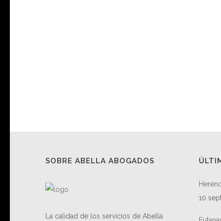
SOBRE ABELLA ABOGADOS
ÚLTI
Herenc
10 sep
La calidad de los servicios de Abella
Eutana