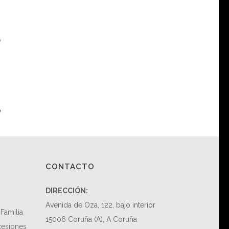
O
o
CONTACTO
DIRECCIÓN:
Avenida de Oza, 122, bajo interior
Familia
15006 Coruña (A), A Coruña
cesiones