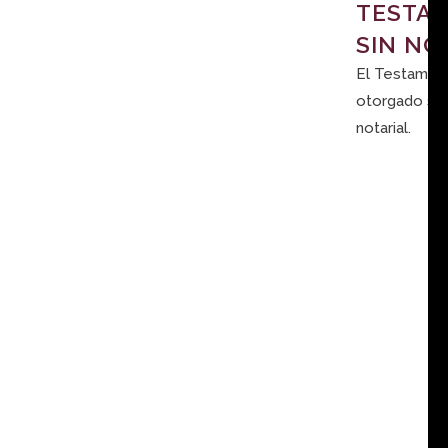
TESTA
SIN NO
El Testamen
otorgado sin
notarial.