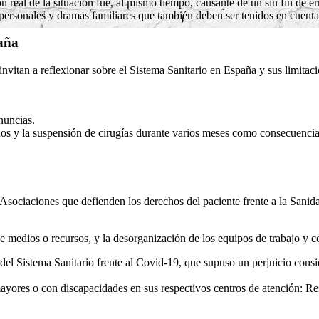
n real de la situación fue, al mismo tiempo, causante de un sin fin de e
ersonales y dramas familiares que también deben ser tenidos en cuenta
paña
nvitan a reflexionar sobre el Sistema Sanitario en España y sus limitaci
nuncias.
anos y la suspensión de cirugías durante varios meses como consecuenci
sociaciones que defienden los derechos del paciente frente a la Sanida
de medios o recursos, y la desorganización de los equipos de trabajo y 
del Sistema Sanitario frente al Covid-19, que supuso un perjuicio consi
mayores o con discapacidades en sus respectivos centros de atención: R