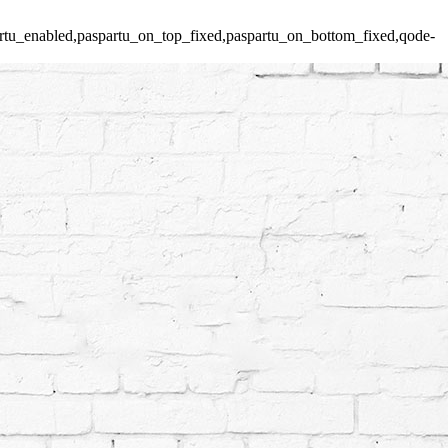
spartu_enabled,paspartu_on_top_fixed,paspartu_on_bottom_fixed,qode-