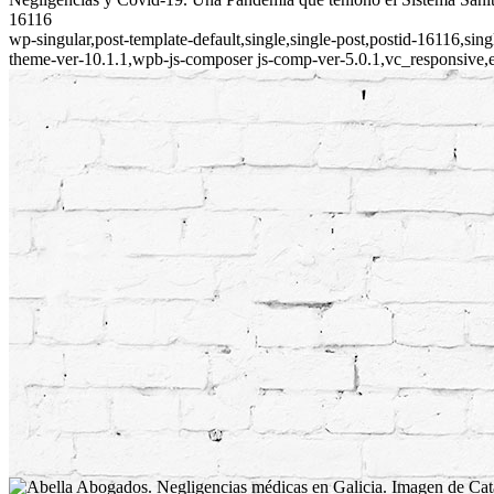
16116
wp-singular,post-template-default,single,single-post,postid-16116,
theme-ver-10.1.1,wpb-js-composer js-comp-ver-5.0.1,vc_responsive,e