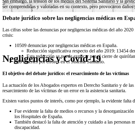
Sin embargo, la tensión de los medios del Sistema Sanitario y la gestió
ser comprendidas y valoradas en su contexto, pero provocaron daños p
Debate jurídico sobre las negligencias médicas en Es
Las cifras sobre las denuncias por negligencias médicas del año 2020 i
crisis:
10509 denuncias por negligencias médicas en España.
Reducción significativa respecto del año 2019: 13454 de
Negligencias y Covid-19
Esta reducción se puede explicar por el cierre de quiróf
528 muertes por errores en el Sistema Sanitario.
El objetivo del debate jurídico: el resarcimiento de las víctimas
La actuación de los Abogados expertos en Derecho Sanitario y de las A
resarcimiento de las víctimas de un error en la asistencia sanitaria.
Existen varios puntos de interés, como por ejemplo, la evidente falta 
Fue evidente la falta de medios o recursos y la desorganización 
los Hospitales de España.
También destacó la falta de atención y cuidado a las personas 
discapacidad.