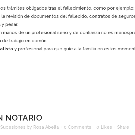
ros trámites obligados tras el fallecimiento, como por ejemplo: 
er, la revisión de documentos del fallecido, contratos de segur
 y pesar.
anos de un profesional serio y de confianza no es menospreciar
da de trabajo en común.
alista
y profesional para que guíe a la familia en estos momento
N NOTARIO
 Sucesiones
by
Rosa Abella
0 Comments
0
Likes
Share