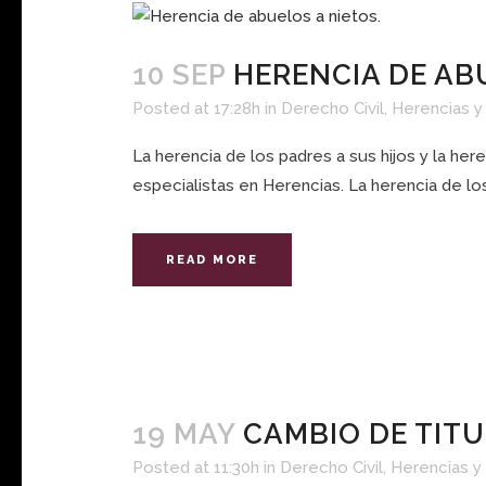
10 SEP
HERENCIA DE AB
Posted at 17:28h
in
Derecho Civil
,
Herencias y
La herencia de los padres a sus hijos y la 
especialistas en Herencias. La herencia de los
READ MORE
19 MAY
CAMBIO DE TIT
Posted at 11:30h
in
Derecho Civil
,
Herencias y