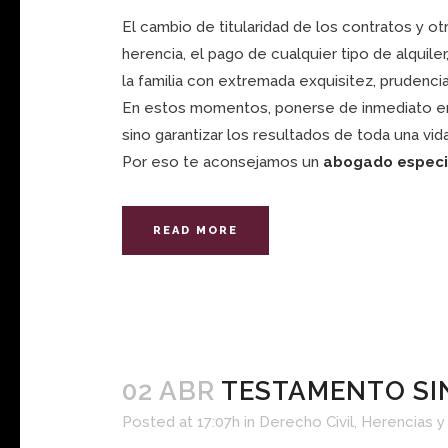
El cambio de titularidad de los contratos y ot
herencia, el pago de cualquier tipo de alquil
la familia con extremada exquisitez, prudencia
En estos momentos, ponerse de inmediato en m
sino garantizar los resultados de toda una vi
Por eso te aconsejamos un
abogado especi
READ MORE
02 ABR
TESTAMENTO SI
Posted at 17:07h
in
Derecho Civil
,
Herencias y