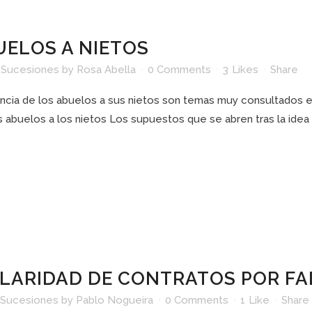
UELOS A NIETOS
 Sucesiones
by
Rosa Abella
0 Comments
3
Likes
Share
herencia de los abuelos a sus nietos son temas muy consultado
 abuelos a los nietos Los supuestos que se abren tras la idea o
ULARIDAD DE CONTRATOS POR FA
 Sucesiones
by
Pablo Nogueira
0 Comments
1
Like
Share